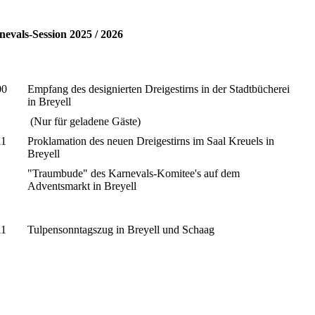
evals-Session 2025 / 2026
00
Empfang des designierten Dreigestirns in der Stadtbücherei
r
in Breyell
(Nur für geladene Gäste)
11
Proklamation des neuen Dreigestirns im Saal Kreuels in
r
Breyell
"Traumbude" des Karnevals-Komitee's auf dem
Adventsmarkt in Breyell
11
Tulpensonntagszug in Breyell und Schaag