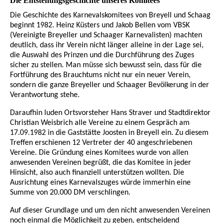
Die Entstehungsgeschichte unseres Komitees
Die Geschichte des Karnevalskomitees von Breyell und Schaag
beginnt 1982. Heinz Küsters und Jakob Bellen vom VBSK
(Vereinigte Breyeller und Schaager Karnevalisten) machten
deutlich, dass ihr Verein nicht länger alleine in der Lage sei,
die Auswahl des Prinzen und die Durchführung des Zuges
sicher zu stellen. Man müsse sich bewusst sein, dass für die
Fortführung des Brauchtums nicht nur ein neuer Verein,
sondern die ganze Breyeller und Schaager Bevölkerung in der
Verantwortung stehe.
Daraufhin luden Ortsvorsteher Hans Straver und Stadtdirektor
Christian Weisbrich alle Vereine zu einem Gespräch am
17.09.1982 in die Gaststätte Joosten in Breyell ein. Zu diesem
Treffen erschienen 12 Vertreter der 40 angeschriebenen
Vereine. Die Gründung eines Komitees wurde von allen
anwesenden Vereinen begrüßt, die das Komitee in jeder
Hinsicht, also auch finanziell unterstützen wollten. Die
Ausrichtung eines Karnevalszuges würde immerhin eine
Summe von 20.000 DM verschlingen.
Auf dieser Grundlage und um den nicht anwesenden Vereinen
noch einmal die Möglichkeit zu geben, entscheidend