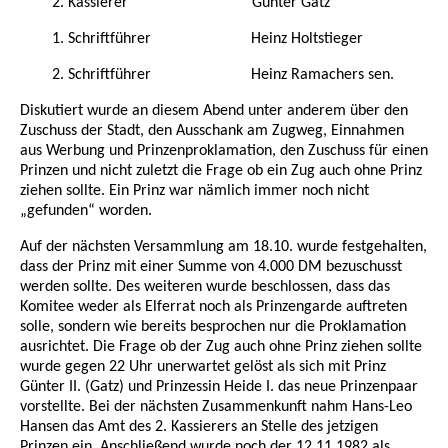
2. Kassierer Günter Gatz
1. Schriftführer Heinz Holtstieger
2. Schriftführer Heinz Ramachers sen.
Diskutiert wurde an diesem Abend unter anderem über den
Zuschuss der Stadt, den Ausschank am Zugweg, Einnahmen
aus Werbung und Prinzenproklamation, den Zuschuss für einen
Prinzen und nicht zuletzt die Frage ob ein Zug auch ohne Prinz
ziehen sollte. Ein Prinz war nämlich immer noch nicht
„gefunden“ worden.
Auf der nächsten Versammlung am 18.10. wurde festgehalten,
dass der Prinz mit einer Summe von 4.000 DM bezuschusst
werden sollte. Des weiteren wurde beschlossen, dass das
Komitee weder als Elferrat noch als Prinzengarde auftreten
solle, sondern wie bereits besprochen nur die Proklamation
ausrichtet. Die Frage ob der Zug auch ohne Prinz ziehen sollte
wurde gegen 22 Uhr unerwartet gelöst als sich mit Prinz
Günter II. (Gatz) und Prinzessin Heide I. das neue Prinzenpaar
vorstellte. Bei der nächsten Zusammenkunft nahm Hans-Leo
Hansen das Amt des 2. Kassierers an Stelle des jetzigen
Prinzen ein. Anschließend wurde noch der 12.11.1982 als